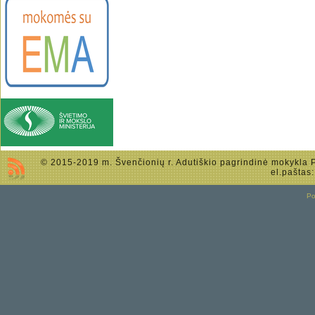
© 2015-2019 m. Švenčionių r. Adutiškio pagrindinė mokykla Po
el.paštas
P