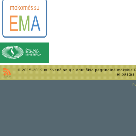
© 2015-2019 m. Švenčionių r. Adutiškio pagrindinė mokykla Po
el.paštas
P