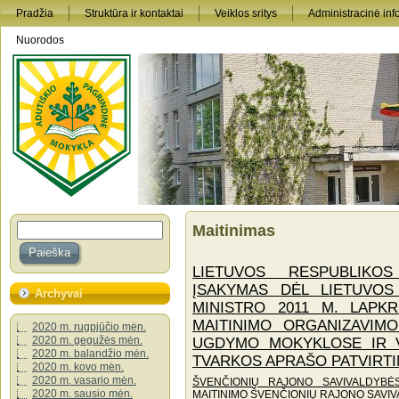
Pradžia
Struktūra ir kontaktai
Veiklos sritys
Administracinė inf
Nuorodos
Maitinimas
LIETUVOS RESPUBLIKO
ĮSAKYMAS DĖL LIETUVOS
Archyvai
MINISTRO 2011 M. LAPKR
MAITINIMO ORGANIZAVIM
2020 m. rugpjūčio mėn.
2020 m. gegužės mėn.
UGDYMO MOKYKLOSE IR V
2020 m. balandžio mėn.
TVARKOS APRAŠO PATVIRTI
2020 m. kovo mėn.
2020 m. vasario mėn.
ŠVENČIONIŲ RAJONO SAVIVALDYB
2020 m. sausio mėn.
MAITINIMO ŠVENČIONIŲ RAJONO SAVI