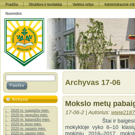
Pradžia
Struktūra ir kontaktai
Veiklos sritys
Administracinė inf
Nuorodos
Archyvas 17-06
Archyvai
Mokslo metų pabai
2020 m. rugpjūčio mėn.
17-06-2 | Autorius:
www2187
2020 m. gegužės mėn.
2020 m. balandžio mėn.
Štai ir baigėsi dar vie
2020 m. kovo mėn.
mokykloje vyko 6–10 klasių
2020 m. vasario mėn.
mokinių 2016–2017 mokslo
2020 m. sausio mėn.