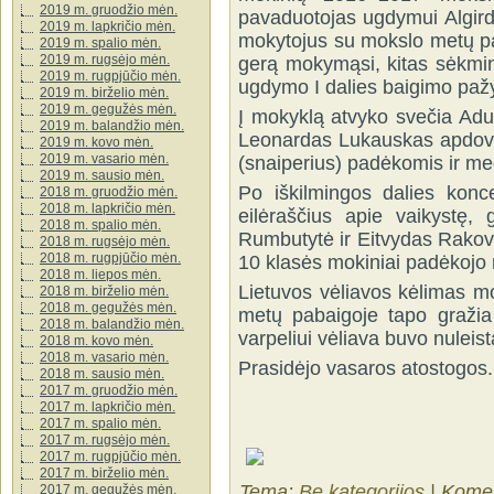
2019 m. gruodžio mėn.
pavaduotojas ugdymui Algirda
2019 m. lapkričio mėn.
mokytojus su mokslo metų pa
2019 m. spalio mėn.
2019 m. rugsėjo mėn.
gerą mokymąsi, kitas sėkmin
2019 m. rugpjūčio mėn.
ugdymo I dalies baigimo paž
2019 m. birželio mėn.
2019 m. gegužės mėn.
Į mokyklą atvyko svečia Adu
2019 m. balandžio mėn.
Leonardas Lukauskas apdovan
2019 m. kovo mėn.
2019 m. vasario mėn.
(snaiperius) padėkomis ir me
2019 m. sausio mėn.
Po iškilmingos dalies konc
2018 m. gruodžio mėn.
2018 m. lapkričio mėn.
eilėraščius apie vaikystę,
2018 m. spalio mėn.
Rumbutytė ir Eitvydas Rakovs
2018 m. rugsėjo mėn.
2018 m. rugpjūčio mėn.
10 klasės mokiniai padėkojo m
2018 m. liepos mėn.
Lietuvos vėliavos kėlimas m
2018 m. birželio mėn.
2018 m. gegužės mėn.
metų pabaigoje tapo gražia
2018 m. balandžio mėn.
varpeliui vėliava buvo nuleist
2018 m. kovo mėn.
2018 m. vasario mėn.
Prasidėjo vasaros atostogos.
2018 m. sausio mėn.
2017 m. gruodžio mėn.
2017 m. lapkričio mėn.
2017 m. spalio mėn.
2017 m. rugsėjo mėn.
2017 m. rugpjūčio mėn.
2017 m. birželio mėn.
Tema:
Be kategorijos
|
Komen
2017 m. gegužės mėn.