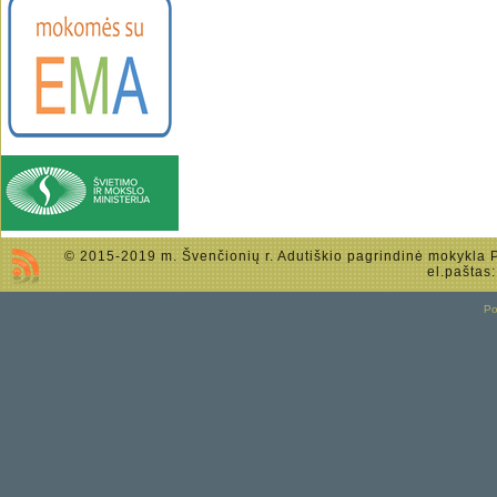
© 2015-2019 m. Švenčionių r. Adutiškio pagrindinė mokykla Po
el.paštas
P