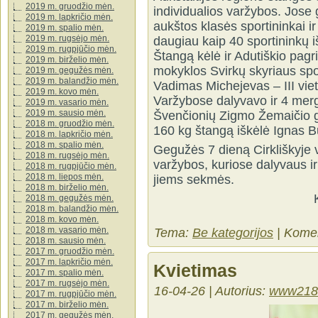
2019 m. gruodžio mėn.
individualios varžybos. Jose g
2019 m. lapkričio mėn.
aukštos klasės sportininkai i
2019 m. spalio mėn.
2019 m. rugsėjo mėn.
daugiau kaip 40 sportininkų i
2019 m. rugpjūčio mėn.
Štangą kėlė ir Adutiškio pag
2019 m. birželio mėn.
mokyklos Svirkų skyriaus spor
2019 m. gegužės mėn.
2019 m. balandžio mėn.
Vadimas Michejevas – III vie
2019 m. kovo mėn.
Varžybose dalyvavo ir 4 merg
2019 m. vasario mėn.
2019 m. sausio mėn.
Švenčionių Zigmo Žemaičio g
2018 m. gruodžio mėn.
160 kg štangą iškėlė Ignas B
2018 m. lapkričio mėn.
2018 m. spalio mėn.
Gegužės 7 dieną Cirkliškyje v
2018 m. rugsėjo mėn.
varžybos, kuriose dalyvaus ir
2018 m. rugpjūčio mėn.
2018 m. liepos mėn.
jiems sekmės.
2018 m. birželio mėn.
2018 m. gegužės mėn.
2018 m. balandžio mėn.
2018 m. kovo mėn.
2018 m. vasario mėn.
Tema:
Be kategorijos
|
Komen
2018 m. sausio mėn.
2017 m. gruodžio mėn.
2017 m. lapkričio mėn.
Kvietimas
2017 m. spalio mėn.
2017 m. rugsėjo mėn.
16-04-26 | Autorius:
www218
2017 m. rugpjūčio mėn.
2017 m. birželio mėn.
2017 m. gegužės mėn.