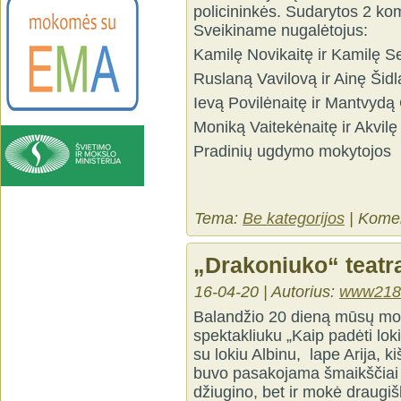
policininkės. Sudarytos 2 ko
Sveikiname nugalėtojus:
Kamilę Novikaitę ir Kamilę S
Ruslaną Vavilovą ir Ainę Šidl
Ievą Povilėnaitę ir Mantvydą 
Moniką Vaitekėnaitę ir Akvilę
Pradinių ugdymo mokytojos
Tema:
Be kategorijos
|
Komen
„Drakoniuko“ teatr
16-04-20 | Autorius:
www218
Balandžio 20 dieną mūsų mok
spektakliuku „Kaip padėti lok
su lokiu Albinu, lape Arija, 
buvo pasakojama šmaikščiai ir
džiugino, bet ir mokė draugi