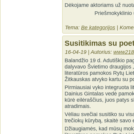
Dėkojame aktoriams už nuotai
Priešmokyklinio
Tema:
Be kategorijos
|
Komen
Susitikimas su poe
16-04-19 | Autorius:
www218
Balandžio 19 d. Adutiškio pa
dalyvavo Švietimo draugijos
literatūros pamokos Rytų Lie
Žitkauskas atvyko kartu su p
Pirmiausiai vyko integruota l
Dainius Gintalas vedė pamok
kūrė eilėraščius, juos patys s
atradimais.
Vėliau svečiai susitiko su vis
trečiokų kūrybą, skaitė savo e
Džiaugiamės, kad mūsų mokyk