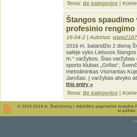
Tema:
Be kategorijos
|
Komen
Štangos spaudimo 
profesinio rengimo
16-04-2 | Autorius:
www2187
2016 m. balandžio 2 dieną Šv
salėje vyko Lietuvos štangos 
m.“ varžybos. Šias varžybas
sporto klubas „Grifas“, Šven
metodininkas Vismantas Kujel
Jarošas. Į varžybas atvyko at
this entry »
Tema:
Be kategorijos
|
Komen
© 2015-2019 m. Švenčionių r. Adutiškio pagrindinė mokykla Po
el.paštas
P