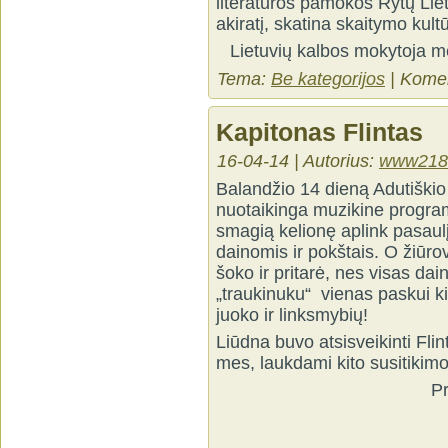
literatūros pamokos Rytų Lietu
akiratį, skatina skaitymo kult
Lietuvių kalbos mokytoja m
Tema:
Be kategorijos
|
Komen
Kapitonas Flintas
16-04-14 | Autorius:
www218
Balandžio 14 dieną Adutiškio
nuotaikinga muzikine program
smagią kelionę aplink pasaulį
dainomis ir pokštais. O žiūro
šoko ir pritarė, nes visas dai
„traukinuku“ vienas paskui ki
juoko ir linksmybių!
Liūdna buvo atsisveikinti Flint
mes, laukdami kito susitikim
Priešmokyklinio 