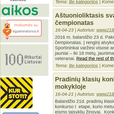
Tema:
Be kategorijos
|
Komen
Aštuonioliktasis sv
čempionatas
16-04-23 | Autorius:
www218
2016 m. balandžio 23 d. Pakr
čempionatas. Į renginį atvyko 
Sportininkai varžėsi visose a
jauniai – iki 18 metų, jaunima
veteranai.
Read the rest of th
Tema:
Be kategorijos
|
Komen
Pradinių klasių ko
mokykloje
16-04-21 | Autorius:
www218
Balandžio 21d. pradinių klas
konkurso I etape, kurio metu
eismo taisyklių žinovai. Kon