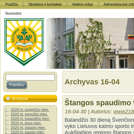
Pradžia
Struktūra ir kontaktai
Veiklos sritys
Administracinė inf
Nuorodos
Archyvas 16-04
Archyvai
Štangos spaudimo 
2020 m. rugpjūčio mėn.
16-04-30 | Autorius:
www218
2020 m. gegužės mėn.
2020 m. balandžio mėn.
Balandžio 30 dieną Švenčioni
2020 m. kovo mėn.
vyko Lietuvos kaimo sporto i
2020 m. vasario mėn.
Aukštaitijos regiono štangos
2020 m. sausio mėn.