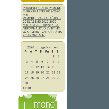
PRADINIŲ KLASIŲ PAMOKŲ
TVARKARAŠTIS 2019-2020
M.M.
PAMOKŲ TVARKARAŠTIS 5-
10 KLASĖMS 2019-2020
M.M. nuo 2019 rugsėjo 1 d.
NEFORMALIOJO ŠVIETIMO
UŽSIĖMIMŲ TVARKARAŠTIS
2019–2020 M.M.
2026 m. rugpjūčio mėn.
Pr
A
T
K
Pn
Š
S
1
2
3
4
5
6
7
8
9
10
11
12
13
14
15
16
17
18
19
20
21
22
23
24
25
26
27
28
29
30
31
« Rgp