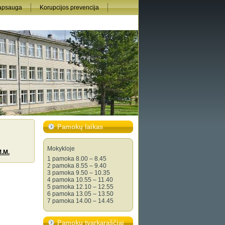
apsauga
Korupcijos prevencija
Pamokų laikas
Mokykloje
.M.
1 pamoka 8.00 – 8.45
2 pamoka 8.55 – 9.40
3 pamoka 9.50 – 10.35
4 pamoka 10.55 – 11.40
5 pamoka 12.10 – 12.55
6 pamoka 13.05 – 13.50
7 pamoka 14.00 – 14.45
Pamokų tvarkaraščiai