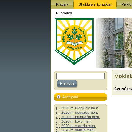
Pradžia
Struktūra ir kontaktai
Veiklos
Nuorodos
Mokini
ŠVENČION
Archyvai
2020 m. rugpjūčio mėn.
2020 m. gegužės mėn.
2020 m. balandžio mėn.
2020 m. kovo mėn.
2020 m. vasario mėn.
2020 m. sausio mėn.