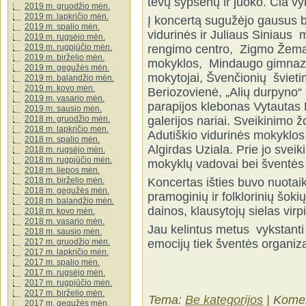
tėvų šypsenų ir juoko. Čia vy
2019 m. gruodžio mėn.
2019 m. lapkričio mėn.
Į koncertą sugužėjo gausus b
2019 m. spalio mėn.
vidurinės ir Juliaus Siniaus
2019 m. rugsėjo mėn.
rengimo centro, Zigmo Žemai
2019 m. rugpjūčio mėn.
2019 m. birželio mėn.
mokyklos, Mindaugo gimnazij
2019 m. gegužės mėn.
mokytojai, Švenčionių švieti
2019 m. balandžio mėn.
2019 m. kovo mėn.
Beriozovienė, „Alių durpyno“ 
2019 m. vasario mėn.
parapijos klebonas Vytautas 
2019 m. sausio mėn.
galerijos nariai. Sveikinimo ž
2018 m. gruodžio mėn.
2018 m. lapkričio mėn.
Adutiškio vidurinės mokyklos
2018 m. spalio mėn.
Algirdas Uziala. Prie jo sveiki
2018 m. rugsėjo mėn.
2018 m. rugpjūčio mėn.
mokyklų vadovai bei šventės 
2018 m. liepos mėn.
Koncertas išties buvo nuotaik
2018 m. birželio mėn.
2018 m. gegužės mėn.
pramoginių ir folklorinių šoki
2018 m. balandžio mėn.
dainos, klausytojų sielas vir
2018 m. kovo mėn.
2018 m. vasario mėn.
Jau kelintus metus vykstanti
2018 m. sausio mėn.
emocijų tiek šventės organiz
2017 m. gruodžio mėn.
2017 m. lapkričio mėn.
2017 m. spalio mėn.
2017 m. rugsėjo mėn.
2017 m. rugpjūčio mėn.
2017 m. birželio mėn.
Tema:
Be kategorijos
|
Komen
2017 m. gegužės mėn.