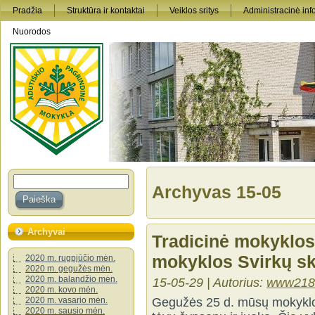
Pradžia
Struktūra ir kontaktai
Veiklos sritys
Administracinė inf
Nuorodos
Archyvas 15-05
Archyvai
Tradicinė mokyklos
mokyklos Svirkų sk
2020 m. rugpjūčio mėn.
2020 m. gegužės mėn.
2020 m. balandžio mėn.
15-05-29 | Autorius:
www218
2020 m. kovo mėn.
Gegužės 25 d. mūsų mokyklos 
2020 m. vasario mėn.
2020 m. sausio mėn.