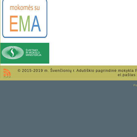
© 2015-2019 m. Švenčionių r. Adutiškio pagrindinė mokykla Po
el.paštas
P