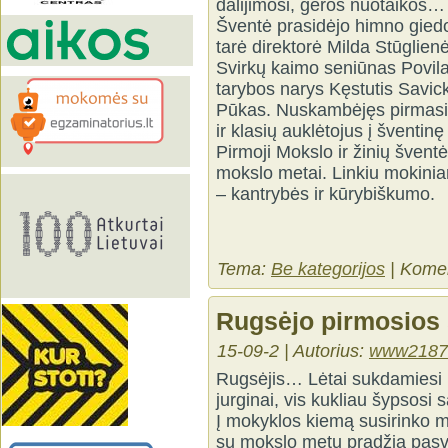
dalijimosi, geros nuotaikos…
Šventė prasidėjo himno giedo
tarė direktorė Milda Stūglie
Svirkų kaimo seniūnas Povil
tarybos narys Kęstutis Savic
Pūkas. Nuskambėjęs pirmasis
ir klasių auklėtojus į šventi
Pirmoji Mokslo ir žinių šventės
mokslo metai. Linkiu mokinia
– kantrybės ir kūrybiškumo.
Tema:
Be kategorijos
|
Komen
Rugsėjo pirmosios
15-09-2 | Autorius:
www2187
Rugsėjis… Lėtai sukdamiesi k
jurginai, vis kukliau šypsosi
Į mokyklos kiemą susirinko mok
su mokslo metų pradžia pasve