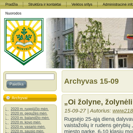
Pradžia
Struktūra ir kontaktai
Veiklos sritys
Administracinė inf
Nuorodos
Archyvas 15-09
Archyvai
„Oi žolyne, žolynėli
2020 m. rugpjūčio mėn.
15-09-27 | Autorius:
www218
2020 m. gegužės mėn.
2020 m. balandžio mėn.
Rugsėjo 25-ąją dieną dalyvav
2020 m. kovo mėn.
vaistažolių ir rudens gėrybių
2020 m. vasario mėn.
miesto parke. 6-10 klasių mok
2020 m. sausio mėn.