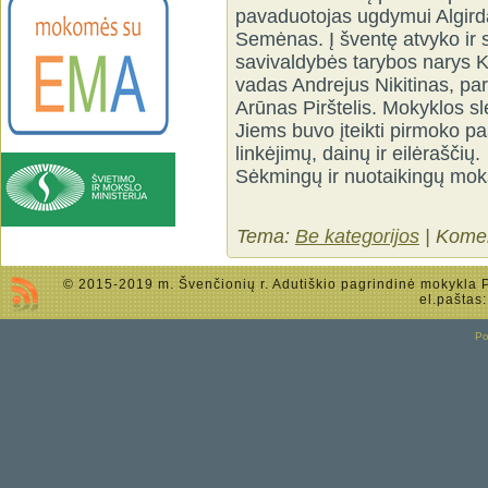
pavaduotojas ugdymui Algird
Semėnas. Į šventę atvyko ir s
savivaldybės tarybos narys K
vadas Andrejus Nikitinas, pa
Arūnas Pirštelis. Mokyklos sl
Jiems buvo įteikti pirmoko p
linkėjimų, dainų ir eilėraščių.
Sėkmingų ir nuotaikingų mok
Tema:
Be kategorijos
|
Komen
© 2015-2019 m. Švenčionių r. Adutiškio pagrindinė mokykla Po
el.paštas
P