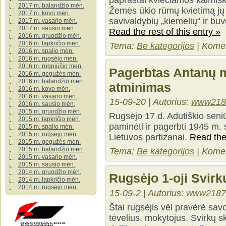
paprastai kviečiamos kaimišk
2017 m. balandžio mėn.
Žemės ūkio rūmų kvietimą jų a
2017 m. kovo mėn.
savivaldybių „kiemelių“ ir bu
2017 m. vasario mėn.
2017 m. sausio mėn.
Read the rest of this entry »
2016 m. gruodžio mėn.
2016 m. lapkričio mėn.
Tema:
Be kategorijos
|
Komen
2016 m. spalio mėn.
2016 m. rugsėjo mėn.
2016 m. rugpjūčio mėn.
Pagerbtas Antanų m
2016 m. gegužės mėn.
2016 m. balandžio mėn.
atminimas
2016 m. kovo mėn.
2016 m. vasario mėn.
15-09-20 | Autorius:
www218
2016 m. sausio mėn.
2015 m. gruodžio mėn.
Rugsėjo 17 d. Adutiškio seniū
2015 m. lapkričio mėn.
paminėti ir pagerbti 1945 m. 
2015 m. spalio mėn.
2015 m. rugsėjo mėn.
Lietuvos partizanai.
Read the 
2015 m. gegužės mėn.
2015 m. balandžio mėn.
Tema:
Be kategorijos
|
Komen
2015 m. vasario mėn.
2015 m. sausio mėn.
2014 m. gruodžio mėn.
Rugsėjo 1-oji Svirk
2014 m. lapkričio mėn.
2014 m. rugsėjo mėn.
15-09-2 | Autorius:
www2187
Štai rugsėjis vėl pravėrė savo
tėvelius, mokytojus. Svirkų s