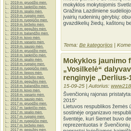
2019 m. gruodžio mėn.
mokyklos mokytojomis Svetla
2019 m. lapkričio mėn.
Gražina Lazdiniene sudėliojo
2019 m. spalio mėn.
2019 m. rugsėjo mėn.
įvairių rudeninių gėrybių: obu
2019 m. rugpjūčio mėn.
gvazdikelių žiedų, kaštonų be
2019 m. birželio mėn.
2019 m. gegužės mėn.
2019 m. balandžio mėn.
2019 m. kovo mėn.
2019 m. vasario mėn.
Tema:
Be kategorijos
|
Komen
2019 m. sausio mėn.
2018 m. gruodžio mėn.
2018 m. lapkričio mėn.
Mokyklos jaunimo f
2018 m. spalio mėn.
2018 m. rugsėjo mėn.
„Vosilkelė“ dalyva
2018 m. rugpjūčio mėn.
2018 m. liepos mėn.
renginyje „Derlius-
2018 m. birželio mėn.
2018 m. gegužės mėn.
15-09-25 | Autorius:
www218
2018 m. balandžio mėn.
2018 m. kovo mėn.
Švenčionių rajonas pristatyta
2018 m. vasario mėn.
2018 m. sausio mėn.
2015“
2017 m. gruodžio mėn.
Lietuvos respublikos žemės 
2017 m. lapkričio mėn.
sostinėje organizavo respublik
2017 m. spalio mėn.
2017 m. rugsėjo mėn.
šventėje, kuri šiemet buvo d
2017 m. rugpjūčio mėn.
reprezentuotas ir Švenčionių 
2017 m. birželio mėn.
2017 m. gegužės mėn.