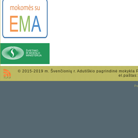
© 2015-2019 m. Švenčionių r. Adutiškio pagrindinė mokykla Po
el.paštas
P