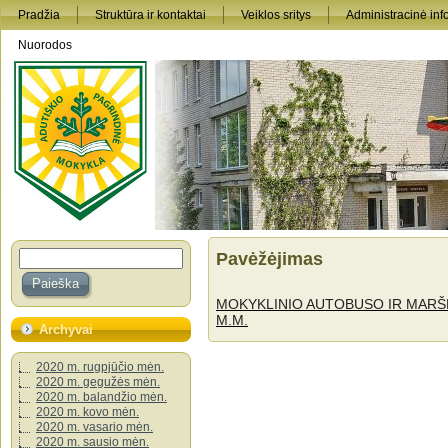
Pradžia
Struktūra ir kontaktai
Veiklos sritys
Administracinė inf
Nuorodos
Pavėžėjimas
MOKYKLINIO AUTOBUSO IR MARŠR
M.M.
Archyvai
2020 m. rugpjūčio mėn.
2020 m. gegužės mėn.
2020 m. balandžio mėn.
2020 m. kovo mėn.
2020 m. vasario mėn.
2020 m. sausio mėn.