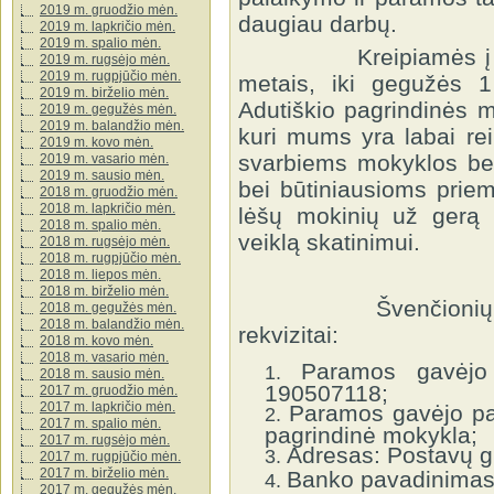
2019 m. gruodžio mėn.
daugiau darbų.
2019 m. lapkričio mėn.
2019 m. spalio mėn.
Kreipiamės į Jus ir
2019 m. rugsėjo mėn.
2019 m. rugpjūčio mėn.
metais, iki gegužės 1
2019 m. birželio mėn.
Adutiškio pagrindinės 
2019 m. gegužės mėn.
2019 m. balandžio mėn.
kuri mums yra labai re
2019 m. kovo mėn.
svarbiems mokyklos be
2019 m. vasario mėn.
2019 m. sausio mėn.
bei būtiniausioms priem
2018 m. gruodžio mėn.
2018 m. lapkričio mėn.
lėšų mokinių už gerą 
2018 m. spalio mėn.
veiklą skatinimui.
2018 m. rugsėjo mėn.
2018 m. rugpjūčio mėn.
2018 m. liepos mėn.
2018 m. birželio mėn.
Švenčionių r. Adu
2018 m. gegužės mėn.
2018 m. balandžio mėn.
rekvizitai:
2018 m. kovo mėn.
2018 m. vasario mėn.
Paramos gavėjo i
2018 m. sausio mėn.
190507118;
2017 m. gruodžio mėn.
2017 m. lapkričio mėn.
Paramos gavėjo pav
2017 m. spalio mėn.
pagrindinė mokykla;
2017 m. rugsėjo mėn.
Adresas: Postavų g.
2017 m. rugpjūčio mėn.
2017 m. birželio mėn.
Banko pavadinimas
2017 m. gegužės mėn.