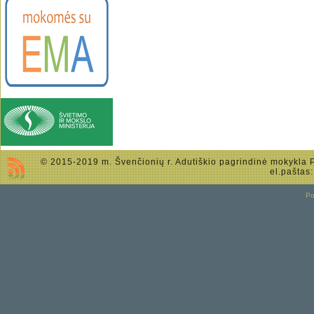
© 2015-2019 m. Švenčionių r. Adutiškio pagrindinė mokykla Po
el.paštas
P