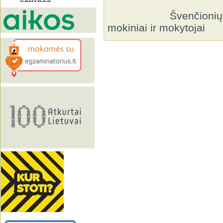
Švenčionių r. Adu
mokiniai ir mokytojai