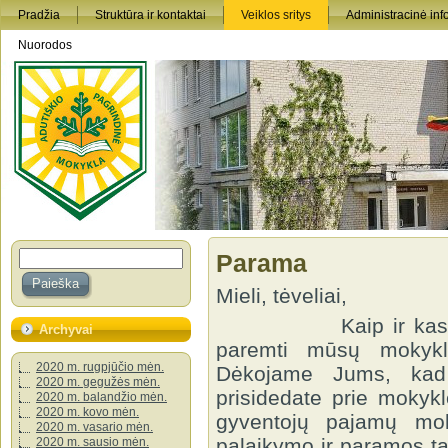
Pradžia
Struktūra ir kontaktai
Veiklos sritys
Administracinė inf
Nuorodos
Parama
Mieli, tėveliai,
Kaip ir kasmet, k
Archyvai
paremti mūsų mokykl
2020 m. rugpjūčio mėn.
Dėkojame Jums, ka
2020 m. gegužės mėn.
prisidedate prie mokyk
2020 m. balandžio mėn.
2020 m. kovo mėn.
gyventojų pajamų mo
2020 m. vasario mėn.
palaikymo ir paramos ta
2020 m. sausio mėn.