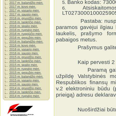
Banko kodas: 7300
2017 m. balandžio mėn.
Atsiskait
2017 m. kovo mėn.
2017 m. vasario mėn.
LT0273000100025905
2017 m. sausio mėn.
2016 m. gruodžio mėn.
Pastaba: nusprendus
2016 m. lapkričio mėn.
paramos gavėjui ilgiau
2016 m. spalio mėn.
2016 m. rugsėjo mėn.
laukelis, prašymo for
2016 m. rugpjūčio mėn.
2016 m. gegužės mėn.
pabaigos metus.
2016 m. balandžio mėn.
2016 m. kovo mėn.
Prašymus galite teik
2016 m. vasario mėn.
2016 m. sausio mėn.
2015 m. gruodžio mėn.
Kaip pervesti 2 % 
2015 m. lapkričio mėn.
2015 m. spalio mėn.
Paramą galite perv
2015 m. rugsėjo mėn.
2015 m. gegužės mėn.
užpildę Valstybinės mo
2015 m. balandžio mėn.
2015 m. vasario mėn.
Respublikos finansų m
2015 m. sausio mėn.
v.2 elektroniniu būdu 
2014 m. gruodžio mėn.
2014 m. lapkričio mėn.
prieigą) adresu deklara
2014 m. rugsėjo mėn.
Nuoširdžiai būtume