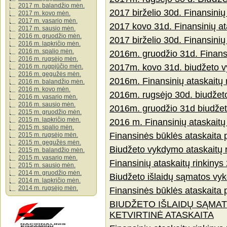
2017 m. balandžio mėn.
2017 birželio 30d. Finansinių
2017 m. kovo mėn.
2017 m. vasario mėn.
2017 kovo 31d. Finansinių at
2017 m. sausio mėn.
2016 m. gruodžio mėn.
2017 birželio 30d. Finansinių
2016 m. lapkričio mėn.
2016 m. spalio mėn.
2016m. gruodžio 31d. Finansi
2016 m. rugsėjo mėn.
2017m. kovo 31d. biudžeto v
2016 m. rugpjūčio mėn.
2016 m. gegužės mėn.
2016m. Finansinių ataskaitų r
2016 m. balandžio mėn.
2016 m. kovo mėn.
2016m. rugsėjo 30d. biudžet
2016 m. vasario mėn.
2016 m. sausio mėn.
2016m. gruodžio 31d biudžet
2015 m. gruodžio mėn.
2015 m. lapkričio mėn.
2016 m. Finansinių ataskaitų 
2015 m. spalio mėn.
Finansinės būklės ataskaita
2015 m. rugsėjo mėn.
2015 m. gegužės mėn.
Biudžeto vykdymo ataskaitų 
2015 m. balandžio mėn.
2015 m. vasario mėn.
Finansinių ataskaitų rinkiny
2015 m. sausio mėn.
2014 m. gruodžio mėn.
Biudžeto išlaidų sąmatos vy
2014 m. lapkričio mėn.
2014 m. rugsėjo mėn.
Finansinės būklės ataskaita
BIUDŽETO IŠLAIDŲ SĄMAT
KETVIRTINĖ ATASKAITA