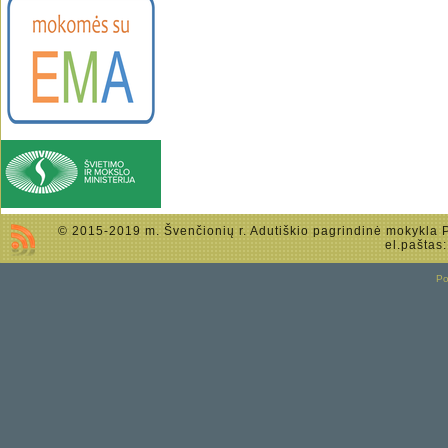
© 2015-2019 m. Švenčionių r. Adutiškio pagrindinė mokykla Po
el.paštas
P