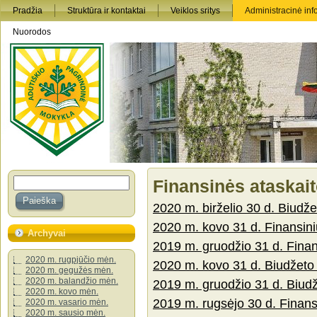
Pradžia
Struktūra ir kontaktai
Veiklos sritys
Administracinė inf
Nuorodos
Finansinės ataskai
2020 m. birželio 30 d. Biudž
2020 m. kovo 31 d. Finansini
Archyvai
2019 m. gruodžio 31 d. Finan
2020 m. rugpjūčio mėn.
2020 m. kovo 31 d. Biudžeto
2020 m. gegužės mėn.
2020 m. balandžio mėn.
2019 m. gruodžio 31 d. Biud
2020 m. kovo mėn.
2019 m. rugsėjo 30 d. Finans
2020 m. vasario mėn.
2020 m. sausio mėn.